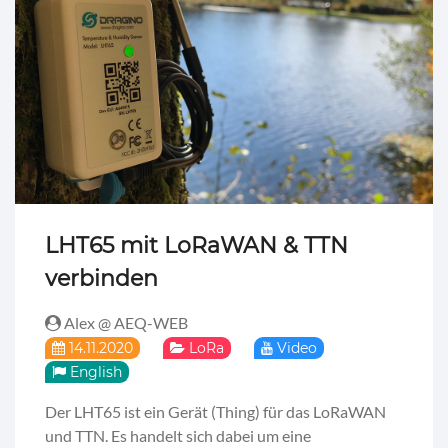
LHT65 mit LoRaWAN & TTN
verbinden
Alex @ AEQ-WEB
14.11.2020
LoRa
Video
English
Der LHT65 ist ein Gerät (Thing) für das LoRaWAN
und TTN. Es handelt sich dabei um eine