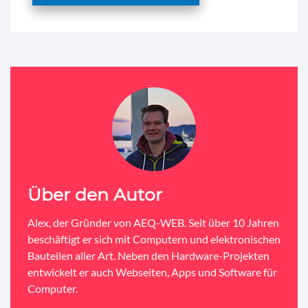
Über den Autor
Alex, der Gründer von AEQ-WEB. Seit über 10 Jahren
beschäftigt er sich mit Computern und elektronischen
Bauteilen aller Art. Neben den Hardware-Projekten
entwickelt er auch Webseiten, Apps und Software für
Computer.