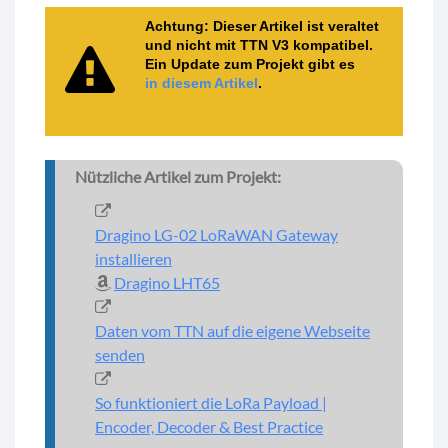
Achtung:
Dieser Artikel ist veraltet
und nicht mit TTN V3 kompatibel.
Ein Update zum Projekt gibt es
in diesem Artikel
.
Nützliche Artikel zum Projekt:
Dragino LG-02 LoRaWAN Gateway
installieren
Dragino LHT65
Daten vom TTN auf die eigene Webseite
senden
So funktioniert die LoRa Payload |
Encoder, Decoder & Best Practice