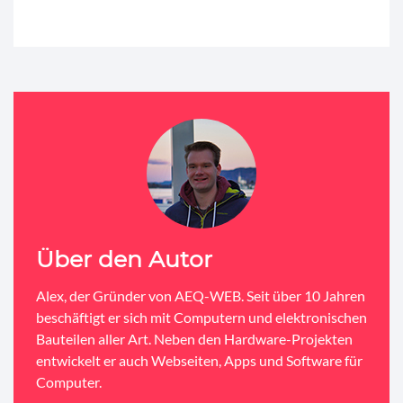
Über den Autor
Alex, der Gründer von AEQ-WEB. Seit über 10 Jahren
beschäftigt er sich mit Computern und elektronischen
Bauteilen aller Art. Neben den Hardware-Projekten
entwickelt er auch Webseiten, Apps und Software für
Computer.