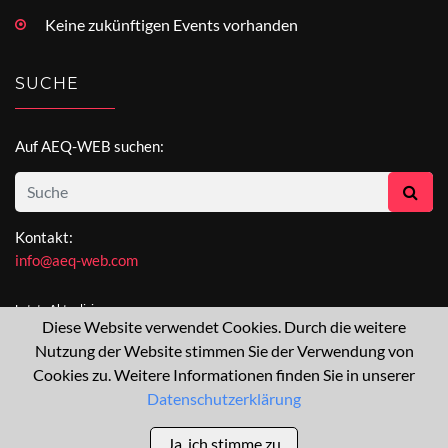
Keine zukünftigen Events vorhanden
SUCHE
Auf AEQ-WEB suchen:
Kontakt:
info@aeq-web.com
Letzte Aktualisierung:
Diese Website verwendet Cookies. Durch die weitere
[not available]
Nutzung der Website stimmen Sie der Verwendung von
Cookies zu. Weitere Informationen finden Sie in unserer
Datenschutzerklärung
AEQ-WEB © 2015-2026 All Right Reserved
Über
Impressum
Datenschutz
Sitemap
Ja, ich stimme zu