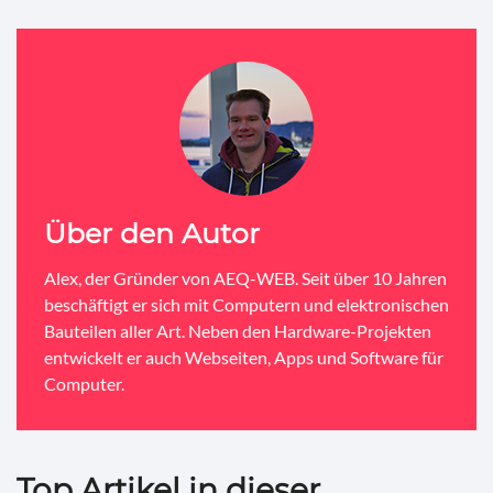
Über den Autor
Alex, der Gründer von AEQ-WEB. Seit über 10 Jahren
beschäftigt er sich mit Computern und elektronischen
Bauteilen aller Art. Neben den Hardware-Projekten
entwickelt er auch Webseiten, Apps und Software für
Computer.
Top Artikel in dieser