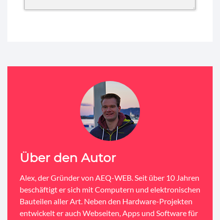
Über den Autor
Alex, der Gründer von AEQ-WEB. Seit über 10 Jahren
beschäftigt er sich mit Computern und elektronischen
Bauteilen aller Art. Neben den Hardware-Projekten
entwickelt er auch Webseiten, Apps und Software für