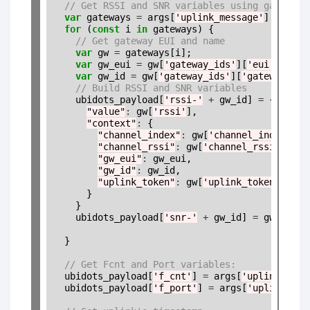
// Get RSSI and SNR variables using gateways
var
 gateways 
=
 args[
'uplink_message'
][
'rx_me
for
 (
const
 i 
in
 gateways) {  

// Get gateway EUI and name
var
 gw 
=
 gateways[i];

var
 gw_eui 
=
 gw[
'gateway_ids'
][
'eui'
];

var
 gw_id 
=
 gw[
'gateway_ids'
][
'gateway_id'
// Build RSSI and SNR variables
    ubidots_payload[
'rssi-'
+
 gw_id] 
=
 {

"value"
:
 gw[
'rssi'
],

"context"
:
 {

"channel_index"
:
 gw[
'channel_index'
],

"channel_rssi"
:
 gw[
'channel_rssi'
],

"gw_eui"
:
 gw_eui,

"gw_id"
:
 gw_id,

"uplink_token"
:
 gw[
'uplink_token'
]

      }

    }

    ubidots_payload[
'snr-'
+
 gw_id] 
=
 gw[
'snr'
  }

// Get Fcnt and Port variables:
  ubidots_payload[
'f_cnt'
] 
=
 args[
'uplink_mess
  ubidots_payload[
'f_port'
] 
=
 args[
'uplink_mes