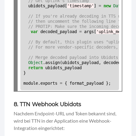
// Get uplink's timestamp
  ubidots_payload[
'timestamp'
] 
=
new
Date
(args
// If you're already decoding in TTS using p
// then uncomment the following line to use 
// PROTIP: Make sure the incoming decoded pa
var
 decoded_payload 
=
 args[
'uplink_message'
// By default, this plugin uses "uplink_mess
// For more vendor-specific decoders, check 
// Merge decoded payload into Ubidots payloa
Object
.assign(ubidots_payload, decoded_payloa
return
 ubidots_payload

}

module.exports 
=
8. TTN Webhook Ubidots
Nachdem Endpoint-URL und Token bekannt sind,
wird bei TTN in der Application eine Webhook-
Integration eingerichtet: