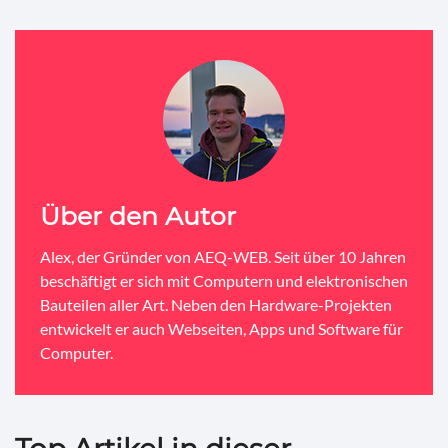
Über den Autor
Alex, der Gründer von AEQ-WEB. Seit über 10 Jahren
beschäftigt er sich mit Computern und elektronischen
Bauteilen aller Art. Neben den Hardware-Projekten
entwickelt er auch Webseiten, Apps und Software für
Computer.