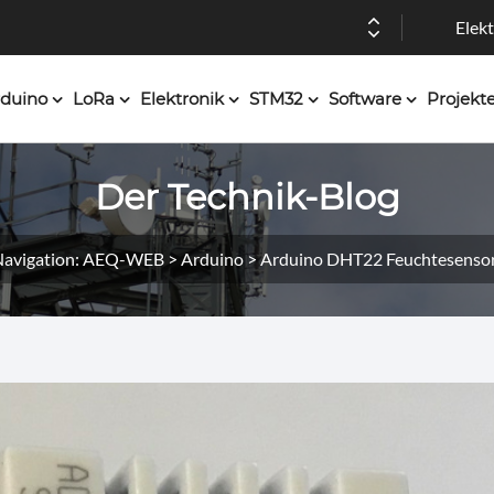
Elekt
duino
LoRa
Elektronik
STM32
Software
Projekt
Der Technik-Blog
avigation: AEQ-WEB > Arduino > Arduino DHT22 Feuchtesenso