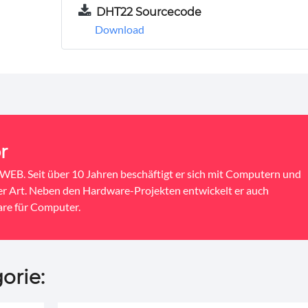
DHT22 Sourcecode
Download
r
EB. Seit über 10 Jahren beschäftigt er sich mit Computern und
ler Art. Neben den Hardware-Projekten entwickelt er auch
re für Computer.
orie: