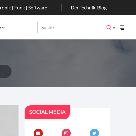
ronik | Funk | Software
Der Technik-Blog
e
r
SOCIAL MEDIA