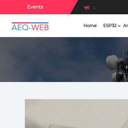
Events
:
Home
ESP32
Ar
:
N