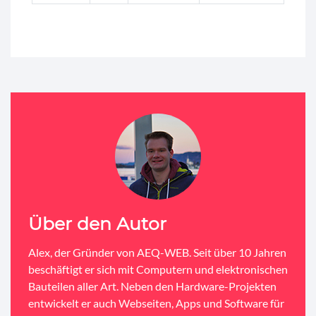
Über den Autor
Alex, der Gründer von AEQ-WEB. Seit über 10 Jahren
beschäftigt er sich mit Computern und elektronischen
Bauteilen aller Art. Neben den Hardware-Projekten
entwickelt er auch Webseiten, Apps und Software für