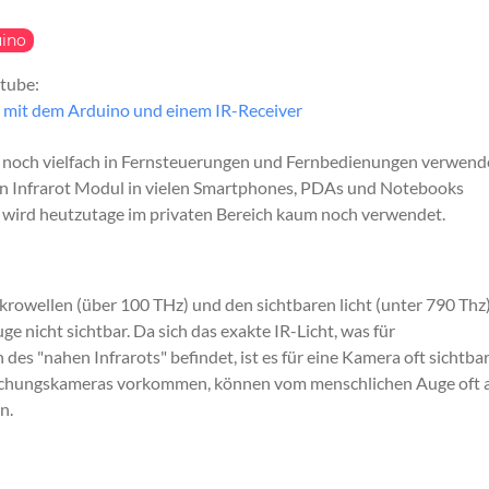
ino
utube:
n mit dem Arduino und einem IR-Receiver
ute noch vielfach in Fernsteuerungen und Fernbedienungen verwend
ein Infrarot Modul in vielen Smartphones, PDAs und Notebooks
 wird heutzutage im privaten Bereich kaum noch verwendet.
rowellen (über 100 THz) und den sichtbaren licht (unter 790 Thz)
ge nicht sichtbar. Da sich das exakte IR-Licht, was für
s "nahen Infrarots" befindet, ist es für eine Kamera oft sichtbar
erwachungskameras vorkommen, können vom menschlichen Auge oft a
n.