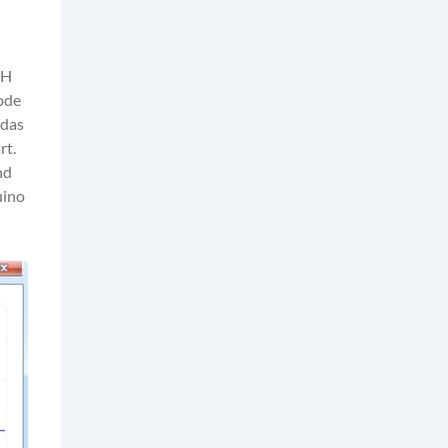
GH
ode
 das
rt.
nd
uino