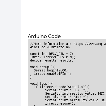
Arduino Code
//More information at: https://www.aeq-w
#include <IRremote.h>

const int RECV_PIN = 7;

IRrecv irrecv(RECV_PIN);

decode_results results;

void setup(){

  Serial.begin(9600);

  irrecv.enableIRIn();

}

void loop(){

  if (irrecv.decode(&results)){

        Serial.print(" HEX: ");

        Serial.print(results.value, HEX);
        Serial.print(" BIN: ");

        Serial.println(results.value, BIN
        irrecv.resume();
