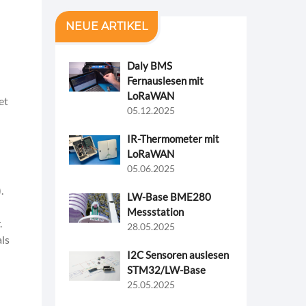
NEUE ARTIKEL
Daly BMS
Fernauslesen mit
LoRaWAN
et
05.12.2025
IR-Thermometer mit
LoRaWAN
05.06.2025
.
LW-Base BME280
Messstation
.
28.05.2025
ls
I2C Sensoren auslesen
STM32/LW-Base
25.05.2025