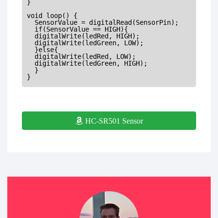
}

void loop() {

  SensorValue = digitalRead(SensorPin);

  if(SensorValue == HIGH){

  digitalWrite(ledRed, HIGH);

  digitalWrite(ledGreen, LOW);

  }else{

  digitalWrite(ledRed, LOW);

  digitalWrite(ledGreen, HIGH);

  }

HC-SR501 Sensor