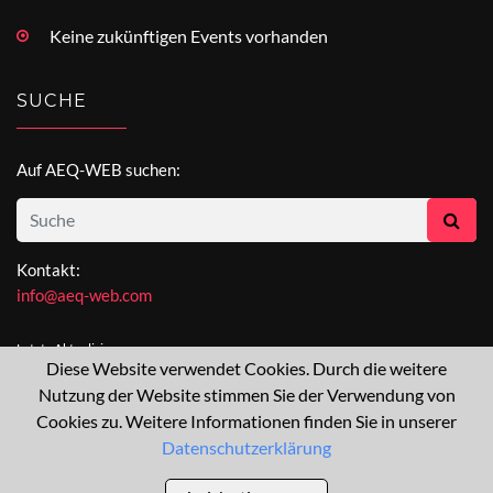
Keine zukünftigen Events vorhanden
SUCHE
Auf AEQ-WEB suchen:
Kontakt:
info@aeq-web.com
Letzte Aktualisierung:
Diese Website verwendet Cookies. Durch die weitere
[not available]
Nutzung der Website stimmen Sie der Verwendung von
Cookies zu. Weitere Informationen finden Sie in unserer
Datenschutzerklärung
AEQ-WEB © 2015-2026 All Right Reserved
Über
Impressum
Datenschutz
Sitemap