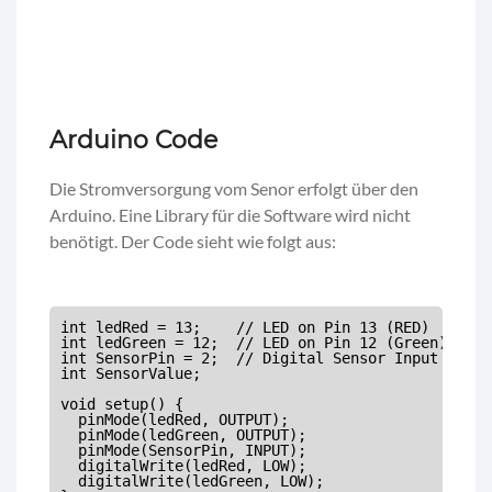
Arduino Code
Die Stromversorgung vom Senor erfolgt über den
Arduino. Eine Library für die Software wird nicht
benötigt. Der Code sieht wie folgt aus:
int ledRed = 13;    // LED on Pin 13 (RED)

int ledGreen = 12;  // LED on Pin 12 (Green)

int SensorPin = 2;  // Digital Sensor Input

int SensorValue;

void setup() {

  pinMode(ledRed, OUTPUT);

  pinMode(ledGreen, OUTPUT);

  pinMode(SensorPin, INPUT);

  digitalWrite(ledRed, LOW);

  digitalWrite(ledGreen, LOW);
