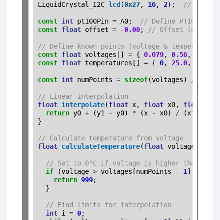
LiquidCrystal_I2C 
lcd
(
0x27
, 
16
, 
2
);  
// set th
const
int
 pt100Pin 
=
 A0;  
// Define PT100 inpu
const
float
 offset 
=
-
0.00
; 
// Offset (dependi
// Define known points (voltage & temperature)
const
float
 voltages[] 
=
 { 
0.079
, 
0.56
, 
1.04
, 
const
float
 temperatures[] 
=
 { 
0
, 
25.0
, 
50.0
, 
const
int
 numPoints 
=
sizeof
(voltages) 
/
sizeo
// Linear interpolation
float
interpolate
(
float
 x, 
float
 x0, 
float
 x1,
return
 y0 
+
 (y1 
-
 y0) 
*
 (x 
-
 x0) 
/
 (x1 
-
 x0);
}

// Calculate temperature from voltage
float
calculateTemperature
(
float
 voltage) {

// Set to 0°C if voltage is higher than max.
if
 (voltage 
>
 voltages[numPoints 
-
1
]) {

return
999
;

  }

// Find limits for interpolation
int
 i 
=
0
;
