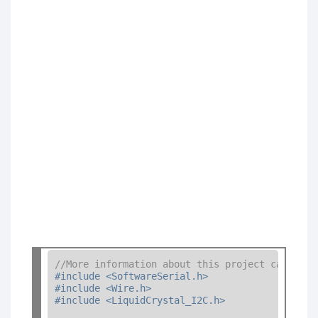
//More information about this project can be f
#include <SoftwareSerial.h>
#include <Wire.h>
#include <LiquidCrystal_I2C.h>