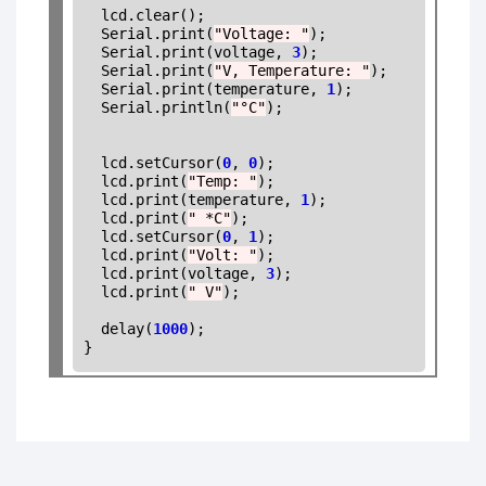
  lcd.clear();

  Serial.print(
"Voltage: "
);

  Serial.print(voltage, 
3
);

  Serial.print(
"V, Temperature: "
);

  Serial.print(temperature, 
1
);

  Serial.println(
"°C"
);

  lcd.setCursor(
0
, 
0
);

  lcd.print(
"Temp: "
);

  lcd.print(temperature, 
1
);

  lcd.print(
" *C"
);

  lcd.setCursor(
0
, 
1
);

  lcd.print(
"Volt: "
);

  lcd.print(voltage, 
3
);

  lcd.print(
" V"
);

  delay(
1000
);
