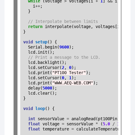
while
 (voltage 
>
 voltages[i 
+
1
] 
&&
 i 
<
 numP
    i
++
;

  }

// Interpolate between limits
return
 interpolate(voltage, voltages[i], vol
}

void
setup
() {

  Serial.begin(
9600
);

  lcd.init();

// Print a message to the LCD.
  lcd.backlight();

  lcd.setCursor(
2
, 
0
);

  lcd.print(
"PT100 Tester"
);

  lcd.setCursor(
0
, 
1
);

  lcd.print(
"WWW.AEQ-WEB.COM"
);

  delay(
5000
);

  lcd.clear();

}

void
loop
() {

int
 sensorValue 
=
 analogRead(pt100Pin);

float
 voltage 
=
 sensorValue 
*
 (
5.0
/
1023.0
)
float
 temperature 
=
 calculateTemperature(vol