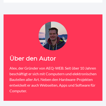
Über den Autor
Alex, der Gründer von AEQ-WEB. Seit über 10 Jahren
beschäftigt er sich mit Computern und elektronischen
Bauteilen aller Art. Neben den Hardware-Projekten
entwickelt er auch Webseiten, Apps und Software für
Computer.