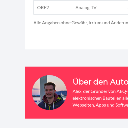
ORF2
Analog-TV
Alle Angaben ohne Gewähr, Irrtum und Änderun
Über den Auto
Alex, der Gründer von AEQ-W
elektronischen Bauteilen al
Webseiten, Apps und Softwa