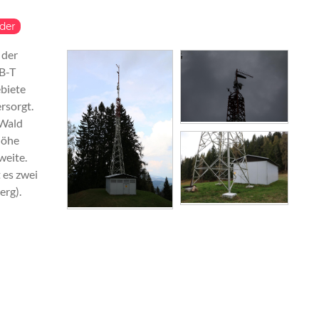
der
 der
VB-T
ebiete
rsorgt.
 Wald
höhe
weite.
 es zwei
erg).