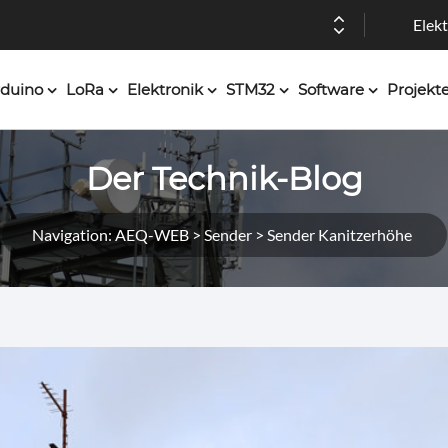
Elekt
duino
LoRa
Elektronik
STM32
Software
Projekt
Der Technik-Blog
Navigation: AEQ-WEB > Sender > Sender Kanitzerhöhe