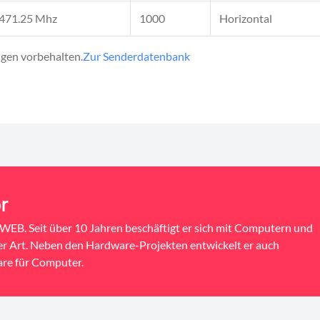
471.25 Mhz
1000
Horizontal
gen vorbehalten.
Zur Senderdatenbank
r
EB. Seit über 10 Jahren beschäftigt er sich mit Computern und
ler Art. Neben den Hardware-Projekten entwickelt er auch
re für Computer.