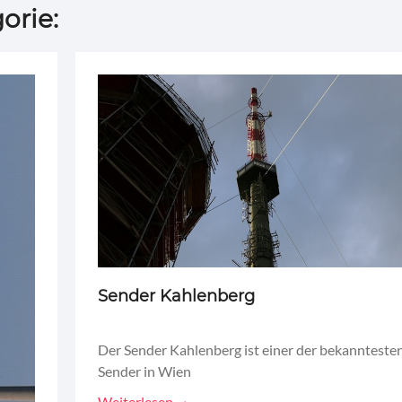
orie:
Sender Kahlenberg
Der Sender Kahlenberg ist einer der bekannteste
Sender in Wien
Weiterlesen