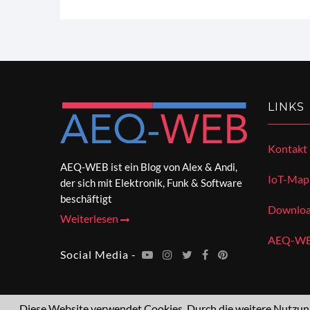
LINKS
Kontakt
AEQ-WEB ist ein Blog von Alex & Andi,
IoT-Map
der sich mit Elektronik, Funk & Software
beschäftigt
Downloa
Weiterlesen
AEQ-WEB
Social Media -
Diese Website verwendet Cookies. Durch die weitere Nutzung