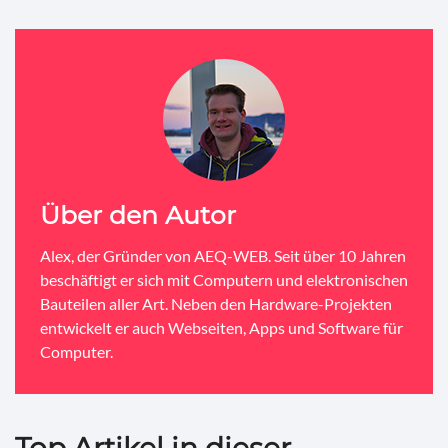
Über den Autor
Alex, der Gründer von AEQ-WEB. Seit über 10 Jahren
beschäftigt er sich mit Computern und elektronischen
Bauteilen aller Art. Neben den Hardware-Projekten
entwickelt er auch Webseiten, Apps und Software für
Computer.
Top Artikel in dieser