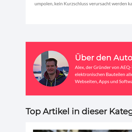
umpolen, kein Kurzschluss verursacht werden k
Über den Auto
Alex, der Gründer von AEQ-W
elektronischen Bauteilen al
Webseiten, Apps und Softwa
Top Artikel in dieser Kateg