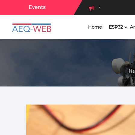
Events
:
Home
ESP32
Ar
:
Na