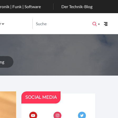
ronik | Funk | Software
Der Technik-Blog
e
ung
SOCIAL MEDIA