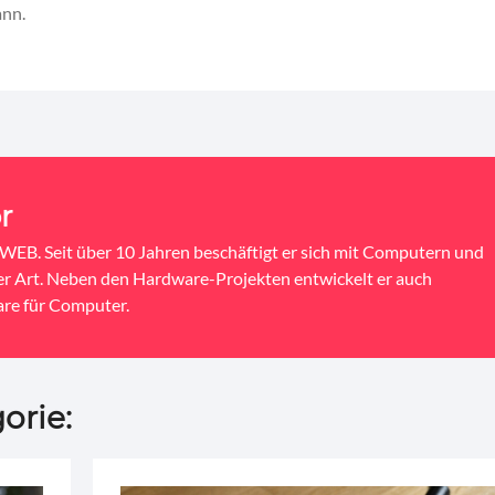
ann.
r
EB. Seit über 10 Jahren beschäftigt er sich mit Computern und
ler Art. Neben den Hardware-Projekten entwickelt er auch
re für Computer.
orie: