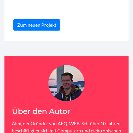
Zum neuen Projekt
Über den Autor
Alex, der Gründer von AEQ-WEB. Seit über 10 Jahren
beschäftigt er sich mit Computern und elektronischen